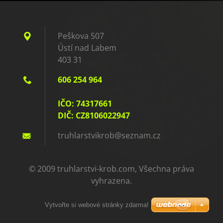
Peškova 507
Ústí nad Labem
403 31
606 254 964
IČO: 74317661
DIČ: CZ8106022947
truhlars
tvikrob@
seznam.c
z
© 2009 truhlarstvi-krob.com, Všechna práva
vyhrazena.
Vytvořte si webové stránky zdarma!