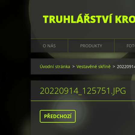
TRUHLÁŘSTVÍ KR
O NÁS
PRODUKTY
FOT
Úvodní stránka
>
Vestavěné skříně
>
20220914
20220914_125751.JPG
PŘEDCHOZÍ