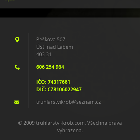
Peškova 507
Ústí nad Labem
403 31
606 254 964
IČO: 74317661
DIČ: CZ8106022947
truhlars
tvikrob@
seznam.c
z
© 2009 truhlarstvi-krob.com, Všechna práva
vyhrazena.