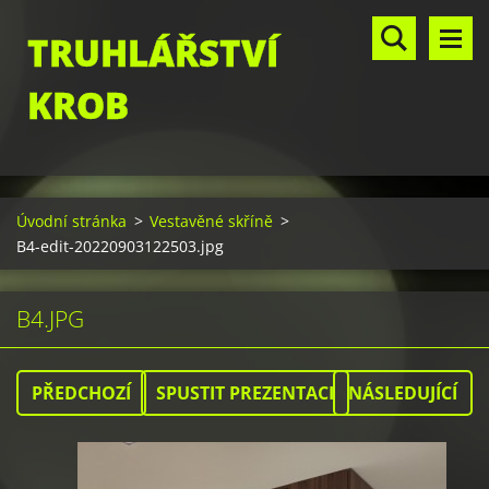
TRUHLÁŘSTVÍ
KROB
Úvodní stránka
>
Vestavěné skříně
>
B4-edit-20220903122503.jpg
B4.JPG
PŘEDCHOZÍ
SPUSTIT PREZENTACI
NÁSLEDUJÍCÍ