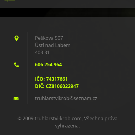
Peškova 507
Ústí nad Labem
403 31
606 254 964
IČO: 74317661
DIČ: CZ8106022947
truhlars
tvikrob@
seznam.c
z
© 2009 truhlarstvi-krob.com, Všechna práva
vyhrazena.