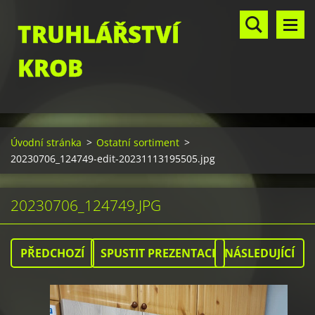
TRUHLÁŘSTVÍ
KROB
Úvodní stránka
>
Ostatní sortiment
>
20230706_124749-edit-20231113195505.jpg
20230706_124749.JPG
PŘEDCHOZÍ
SPUSTIT PREZENTACI
NÁSLEDUJÍCÍ