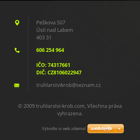
Peškova 507
Ústí nad Labem
403 31
606 254 964
IČO: 74317661
DIČ: CZ8106022947
truhlars
tvikrob@
seznam.c
z
© 2009 truhlarstvi-krob.com, Všechna práva
vyhrazena.
Vytvořte si web zdarma!