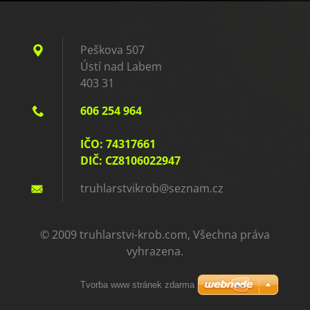
Peškova 507
Ústí nad Labem
403 31
606 254 964
IČO: 74317661
DIČ: CZ8106022947
truhlars
tvikrob@
seznam.c
z
© 2009 truhlarstvi-krob.com, Všechna práva
vyhrazena.
Tvorba www stránek zdarma